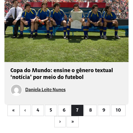
Copa do Mundo: ensine o gênero textual
‘notícia’ por meio do futebol
Daniela Leite Nunes
«
‹
4
5
6
7
8
9
10
›
»