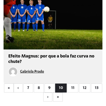
Efeito Magnus: por que a bola faz curva no
chute?
Gabriela Prado
«
‹
7
8
9
10
11
12
13
›
»